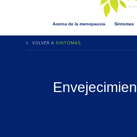
Hom
Acerca de la menopausia
Síntomas
SINTOMAS
VOLVER A
Envejecimien
unque es un proceso natural, el