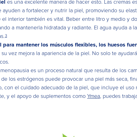
iel
es una excelente manera de hacer esto. Las cremas es
uden a fortalecer y nutrir la piel, promoviendo su elasti
 interior también es vital. Beber entre litro y medio y do
ando a mantenerla hidratada y radiante. El agua ayuda a la
as.
3
al para mantener los músculos flexibles, los huesos fuert
su vez mejora la apariencia de la piel. No solo te ayudará
cos.
erimenopausia es un proceso natural que resulta de los c
 de los estrógenos puede provocar una piel más seca, fina
 con el cuidado adecuado de la piel, que incluye el uso
ente, y el apoyo de suplementos como
Ymea
, puedes trabaj