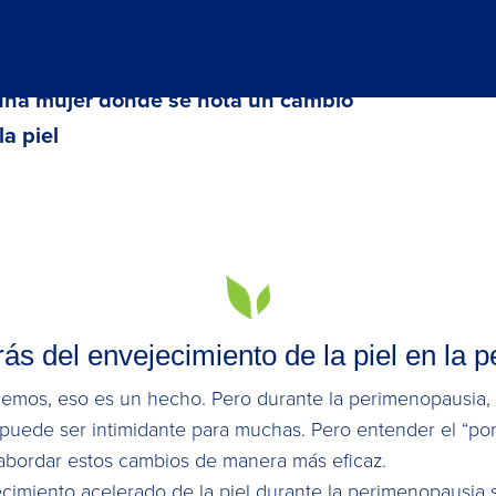
 ocurre a un ritmo acelerado. La
ión hacia la menopausia, puede ser
e una mujer donde se nota un
cambio
la piel
rás del envejecimiento de la piel en la
cemos, eso es un hecho. Pero durante la perimenopausia
 puede ser intimidante para muchas. Pero entender el “p
e abordar estos cambios de manera más eficaz.
ejecimiento acelerado de la piel durante la perimenopausi