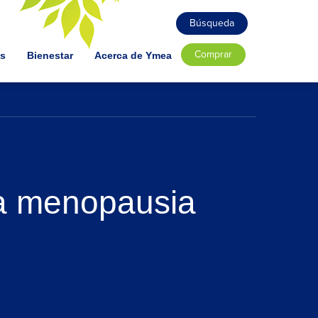
Búsqueda
Comprar
as
Bienestar
Acerca de Ymea
la menopausia