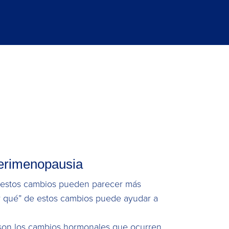
 perimenopausia
, estos cambios pueden parecer más
or qué” de estos cambios puede ayudar a
a son los cambios hormonales que ocurren