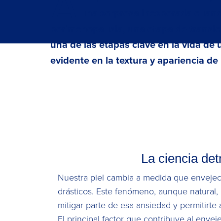
A
una sorpresa inesperada cuando
perimenopausia, una etapa de transic
una de las etapas clave en la vida d
evidente en la textura y apariencia de 
La ciencia det
Nuestra piel cambia a medida que enveje
drásticos. Este fenómeno, aunque natural,
mitigar parte de esa ansiedad y permitirt
El principal factor que contribuye al env