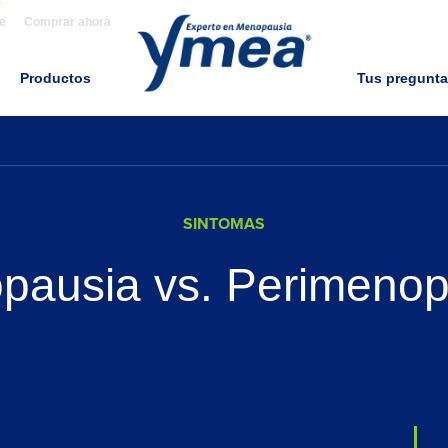
e
Comprar ahora
Productos
Tus pregunt
SINTOMAS
pausia vs. Perimenop
mos a una edad más madura,