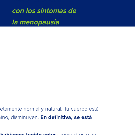
con los síntomas de
la menopausia
letamente normal y natural. Tu cuerpo está
nino, disminuyen.
En definitiva, se está
habíamos tenido antes
; como si este ya