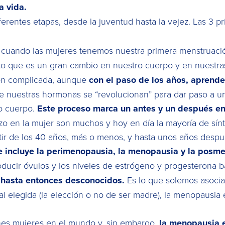
a vida.
rentes etapas, desde la juventud hasta la vejez. Las 3 pr
os, cuando las mujeres tenemos nuestra primera menstruaci
to que es un gran cambio en nuestro cuerpo y en nuestra
ión complicada, aunque
con el paso de los años, aprende
e nuestras hormonas se “revolucionan” para dar paso a u
ro cuerpo.
Este proceso marca un antes y un después en
o en la mujer son muchos y hoy en día la mayoría de sín
rtir de los 40 años, más o menos, y hasta unos años despu
ue incluye la perimenopausia, la menopausia y la pos
oducir óvulos y los niveles de estrógeno y progesterona
s hasta entonces desconocidos.
Es lo que solemos asocia
l elegida (la elección o no de ser madre), la menopausia 
ones mujeres en el mundo y, sin embargo,
la menopausia e