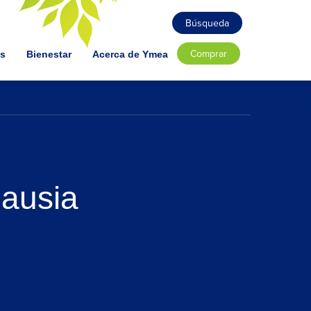
Búsqueda
Comprar
as
Bienestar
Acerca de Ymea
ausia
Ymea, tu aliado