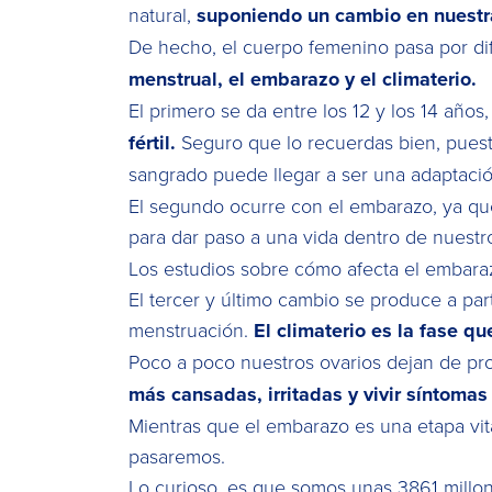
natural,
suponiendo un cambio en nuestr
De hecho, el cuerpo femenino pasa por dife
menstrual, el embarazo y el climaterio.
El primero se da entre los 12 y los 14 añ
fértil.
Seguro que lo recuerdas bien, pues
sangrado puede llegar a ser una adaptac
El segundo ocurre con el embarazo, ya qu
para dar paso a una vida dentro de nuest
Los estudios sobre cómo afecta el embaraz
El tercer y último cambio se produce a pa
menstruación.
El climaterio es la fase q
Poco a poco nuestros ovarios dejan de pr
más cansadas, irritadas y vivir síntoma
Mientras que el embarazo es una etapa vita
pasaremos.
Lo curioso, es que somos unas ​​3861 mill