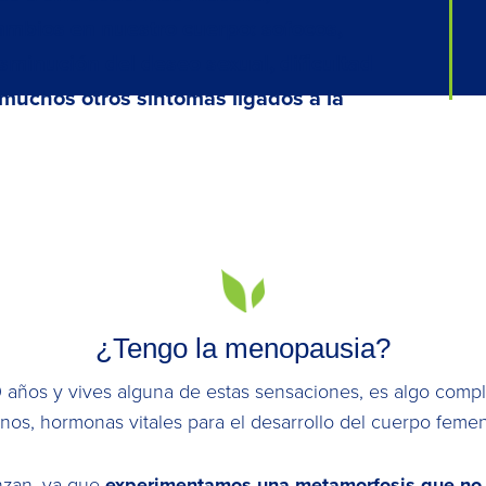
ambios en nuestro cuerpo:
sofocos,
isminución del deseo sexual, dificultad
s muchos otros síntomas ligados a la
¿Tengo la menopausia?
40 años y vives alguna de estas sensaciones, es algo comp
os, hormonas vitales para el desarrollo del cuerpo feme
nzan, ya que
experimentamos una metamorfosis que no 