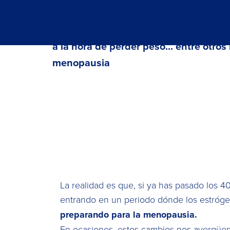
A
empezamos a sentir diversos c
cansancio, irritabilidad, sudoración, d
a la hora de perder peso... entre otro
menopausia
La realidad es que, si ya has pasado los 
entrando en un periodo dónde los estrógen
preparando para la menopausia.
En ocasiones, estos cambios nos avergüe